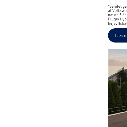
*Samlet gar
af
Volkswa
næste 3 år
Plugin Hybr
højvoltsbat
Læs m