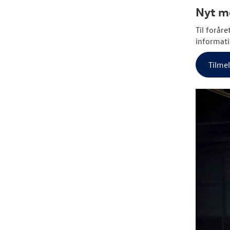
Nyt me
Til forår
informati
Tilme