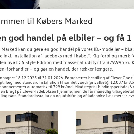
ommen til Købers Marked
en god handel på elbiler – og få 1
s Marked kan du gøre en god handel på vores ID.-modeller – bl.a. 
e inkl. installation af ladeboks med i købet*. Kig forbi og mærk fo
den nye ID.4 Style Edition med masser af udstyr fra 379.995 kr. 
n-forhandler – og gør en handel, der rækker længere.
pagne: 18.12.2025 til 31.01.2026. Forudsætter bestilling af Clever One til
gitillæg med standardinstallation til samlet værdi (privatkøb): 12.087 kr.
abonnementet automatisk til 799 kr./md. Mindstepris i bindingsperiode (6 md
en brugt på Clever-ladeboksen hjemme, men du får månedlig tilbagebeta
lingssats. Standardinstallation og udskiftning af ladeboks: Læs mere: cleve