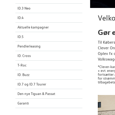
ID.3 Neo
Velk
ID.4
Aktuelle kampagner
Gør 
ID.5
Til Køber
Pendlerleasing
Clever On
Oplev fx 
ID. Cross
Volkswage
T-Roc
*Clever-kam
+ evt. ener
fortsætter 
ID. Buzz
for strømm
tilbagebeta
ID.7 og ID.7 Tourer
Den nye Tiguan & Passat
Garanti