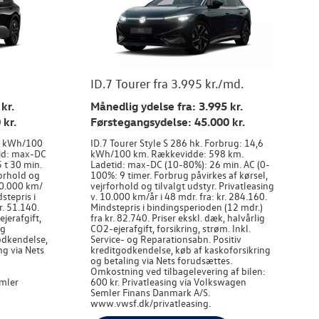
ID.7 Tourer fra 3.995 kr./md.
kr.
Månedlig ydelse fra: 3.995 kr.
 kr.
Førstegangsydelse: 45.000 kr.
,8 kWh/100
ID.7 Tourer Style S 286 hk. Forbrug: 14,6
id: max-DC
kWh/100 km. Rækkevidde: 598 km.
 t 30 min.
Ladetid: max-DC (10-80%): 26 min. AC (0-
forhold og
100%: 9 timer. Forbrug påvirkes af kørsel,
 10.000 km/
vejrforhold og tilvalgt udstyr. Privatleasing
dstepris i
v. 10.000 km/år i 48 mdr. fra: kr. 284.160.
r. 51.140.
Mindstepris i bindingsperioden (12 mdr.)
ejerafgift,
fra kr. 82.740. Priser ekskl. dæk, halvårlig
og
CO2-ejerafgift, forsikring, strøm. Inkl.
odkendelse,
Service- og Reparationsabn. Positiv
ng via Nets
kreditgodkendelse, køb af kaskoforsikring
og betaling via Nets forudsættes.
Omkostning ved tilbagelevering af bilen:
emler
600 kr. Privatleasing via Volkswagen
Semler Finans Danmark A/S.
www.vwsf.dk/privatleasing.