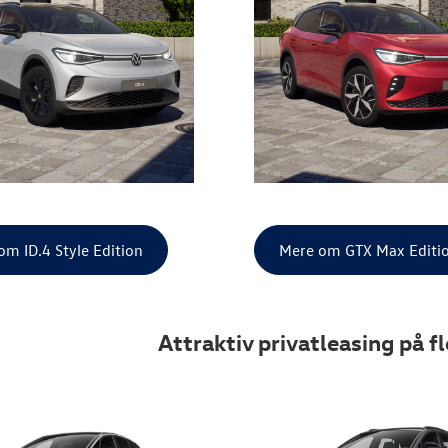
om ID.4 Style Edition
Mere om GTX Max Editi
Attraktiv privatleasing på f