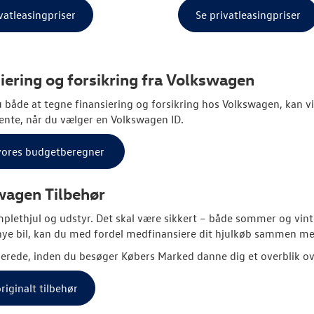
vatleasingpriser
Se privatleasingpriser
iering og forsikring fra
Volkswagen
 både at tegne finansiering og forsikring hos
Volkswagen
, kan v
ente, når du vælger en
Volkswagen
ID.
vores budgetberegner
wagen
Tilbehør
plethjul og udstyr. Det skal være sikkert – både sommer og vin
ye bil, kan du med fordel medfinansiere dit hjulkøb sammen med
lerede, inden du besøger Købers Marked danne dig et overblik over
riginalt tilbehør