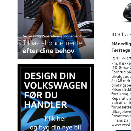
ID.3 fra 
Månedlig 
Førstega
ID.3 Life 
km. Rækkev
(10-80%): 
Forbrug påv
tilvalgt ud
år i 48 mdr.
bindingsper
Priser eksk
forsikring,
Reparation
køb af kask
forudsætte
tilbageleve
Privatleas
Finans Dan
www.vwsf.d