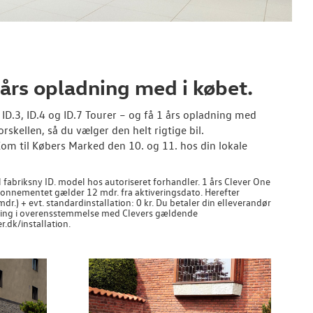
 års opladning med i købet.
ID.3, ID.4 og ID.7 Tourer – og få 1 års opladning med
rskellen, så du vælger den helt rigtige bil.
Kom til Købers Marked den 10. og 11. hos din lokale
 fabriksny ID. model hos autoriseret forhandler. 1 års Clever One
 Abonnementet gælder 12 mdr. fra aktiveringsdato. Herefter
r.) + evt. standardinstallation: 0 kr. Du betaler din elleverandør
ling i overensstemmelse med Clevers gældende
r.dk/installation.