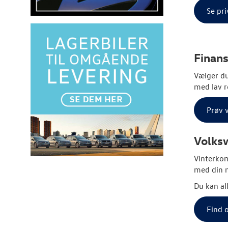
Se pri
Finans
Vælger du
med lav r
Prøv 
Volks
Vinterkom
med din n
Du kan al
Find o