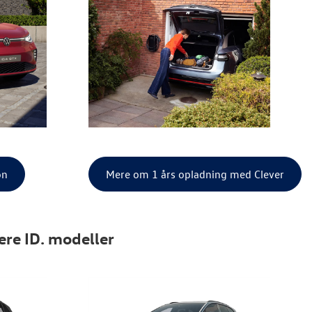
on
Mere om 1 års opladning med Clever
lere ID. modeller