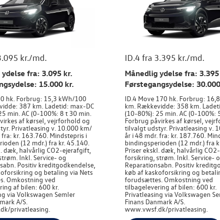
3.095 kr./md.
ID.4 fra 3.395 kr./md.
ydelse fra: 3.095 kr.
Månedlig ydelse fra: 3.395 
ngsydelse: 15.000 kr.
Førstegangsydelse: 30.000
170 hk. Forbrug: 15,3 kWh/100
ID.4 Move 170 hk. Forbrug: 16
idde: 387 km. Ladetid: max-DC
km. Rækkevidde: 358 km. Ladet
25 min. AC (0-100%: 8 t 30 min.
(10-80%): 25 min. AC (0-100%: 5
irkes af kørsel, vejrforhold og
Forbrug påvirkes af kørsel, vejr
styr. Privatleasing v. 10.000 km/
tilvalgt udstyr. Privatleasing v.
 fra: kr. 163.760. Mindstepris i
år i 48 mdr. fra: kr. 187.760. Min
ioden (12 mdr.) fra kr. 45.140.
bindingsperioden (12 mdr.) fra k
l. dæk, halvårlig CO2-ejerafgift,
Priser ekskl. dæk, halvårlig CO2-
 strøm. Inkl. Service- og
forsikring, strøm. Inkl. Service- 
sabn. Positiv kreditgodkendelse,
Reparationsabn. Positiv kreditg
oforsikring og betaling via Nets
køb af kaskoforsikring og betali
s. Omkostning ved
forudsættes. Omkostning ved
ring af bilen: 600 kr.
tilbagelevering af bilen: 600 kr.
ing via Volkswagen Semler
Privatleasing via Volkswagen S
mark A/S.
Finans Danmark A/S.
k/privatleasing.
www.vwsf.dk/privatleasing.