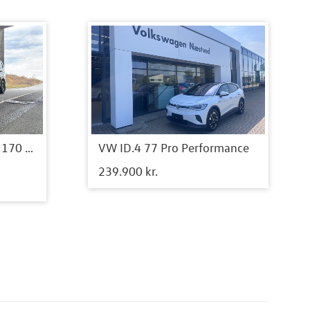
VW Transporter 2,0 TDi 170 Comfort Kassevogn aut. LWB
VW ID.4 77 Pro Performance
239.900 kr.