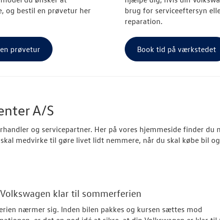
, og bestil en prøvetur her
brug for serviceeftersyn ell
reparation.
 en prøvetur
Book tid på værkstedet
nter A/S
handler og servicepartner. Her på vores hjemmeside finder du 
kal medvirke til gøre livet lidt nemmere, når du skal købe bil o
 Volkswagen klar til sommerferien
rien nærmer sig. Inden bilen pakkes og kursen sættes mod
nationen, er det en god idé at sikre, at din Volkswagen er klar til