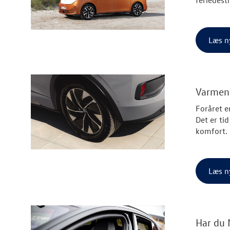
Læs n
Varmen 
Foråret e
Det er ti
komfort.
Læs n
Har du