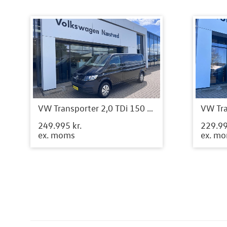
VW Transporter 2,0 TDi 150 Kassevogn DSG lang
249.995 kr.
229.99
ex. moms
ex. m