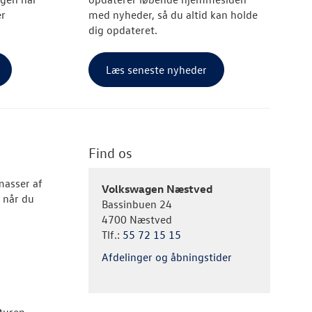
er
med nyheder, så du altid kan holde
dig opdateret.
Læs seneste nyheder
Find os
masser af
Volkswagen Næstved
g når du
Bassinbuen 24
4700 Næstved
Tlf.:
55 72 15 15
Afdelinger og åbningstider
 turen.