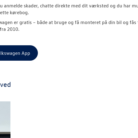
u anmelde skader, chatte direkte med dit værksted og du har m
rette kørebog.
agen er gratis
– både at bruge og få monteret på din bil og fås ti
fra 2010.
lkswagen App
tved