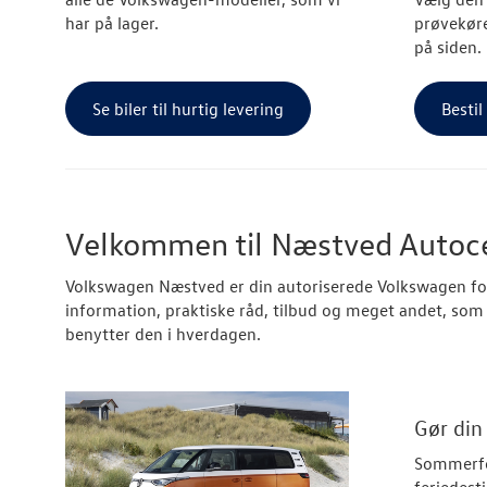
har på lager.
prøvekøre
på siden.
Se biler til hurtig levering
Bestil
Velkommen til Næstved Autoce
Volkswagen Næstved er din autoriserede Volkswagen for
information, praktiske råd, tilbud og meget andet, som s
benytter den i hverdagen.
Gør din
Sommerfe
feriedesti