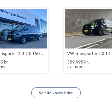
VW Transporter 2,0 TDi 150 Kassevogn DSG 4Motion lang
5 kr.
359.995 kr.
oms
ex. moms
Se alle vores biler