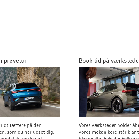
en prøvetur
Book tid på værkstede
ridt tættere på den
Vores værksteder holder åb
n, som du har udset dig.
vores mekanikere står klar ti
 model du ønsker at
hjælpe dig, hvis din Volksw