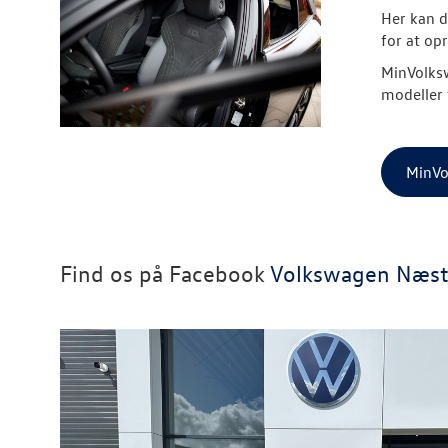
Her kan d
for at op
MinVolksw
modeller 
MinVo
Find os på Facebook
Volkswagen Næs