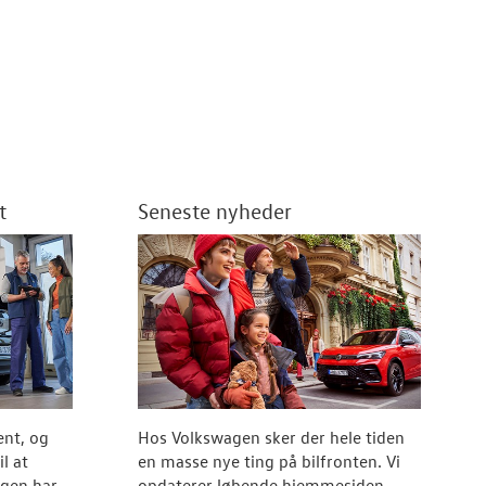
t
Seneste nyheder
ent, og
Hos Volkswagen sker der hele tiden
l at
en masse nye ting på bilfronten. Vi
agen har
opdaterer løbende hjemmesiden