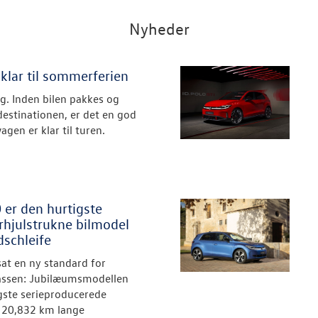
Nyheder
klar til sommerferien
. Inden bilen pakkes og
estinationen, er det en god
agen er klar til turen.
 er den hurtigste
rhjulstrukne bilmodel
schleife
sat en ny standard for
assen: Jubilæumsmodellen
gste serieproducerede
n 20,832 km lange