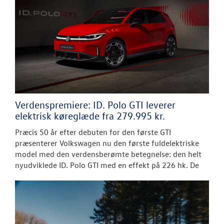
Verdenspremiere: ID. Polo GTI leverer
elektrisk køreglæde fra 279.995 kr.
Præcis 50 år efter debuten for den første GTI
præsenterer Volkswagen nu den første fuldelektriske
model med den verdensberømte betegnelse: den helt
nyudviklede ID. Polo GTI med en effekt på 226 hk. De