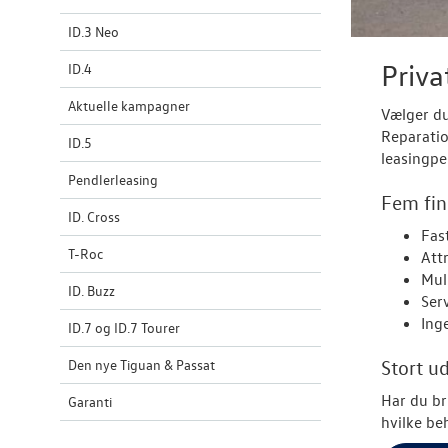
ID.3 Neo
Priva
ID.4
Aktuelle kampagner
Vælger du
Reparatio
ID.5
leasingpe
Pendlerleasing
Fem fin
ID. Cross
Fas
T-Roc
Att
Muli
ID. Buzz
Ser
Ing
ID.7 og ID.7 Tourer
Stort u
Den nye Tiguan & Passat
Har du br
Garanti
hvilke be