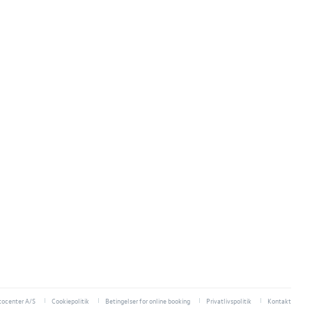
ocenter A/S
Cookiepolitik
Betingelser for online booking
Privatlivspolitik
Kontakt