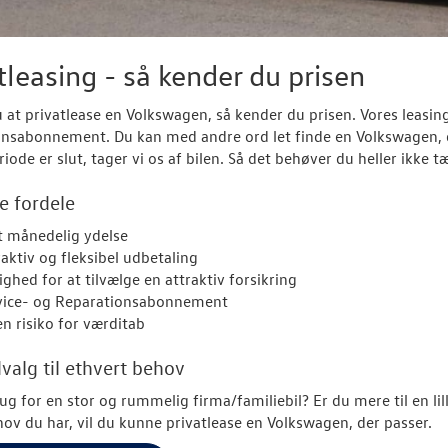
tleasing - så kender du prisen
 at privatlease en Volkswagen, så kender du prisen. Vores leasinga
nsabonnement. Du kan med andre ord let finde en Volkswagen, de
riode er slut, tager vi os af bilen. Så det behøver du heller ikke 
e fordele
t månedelig ydelse
raktiv og fleksibel udbetaling
ghed for at tilvælge en attraktiv forsikring
vice- og Reparationsabonnement
en risiko for værditab
dvalg til ethvert behov
ug for en stor og rummelig firma/familiebil? Er du mere til en li
hov du har, vil du kunne privatlease en Volkswagen, der passer.