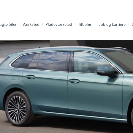
ugte biler
Værksted
Pladeværksted
Tilbehør
Job og karriere