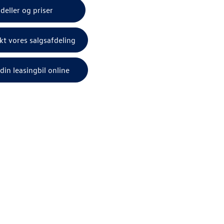
odeller og priser
kt vores salgsafdeling
 din leasingbil online