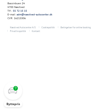
JOB OG KARRI
Bassinbuen 24
4700 Næstved
Tlf.:
55 72 15 15
OM OS
E-mail:
adm@naestved-autocenter.dk
CVR: 16213306
NYHEDER
Næstved Autocenter A/S
Cookiepolitik
Betingelser for online booking
Privatlivspolitik
Kontakt
RESERVEDELE
Byttepris