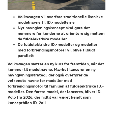
JOB OG KARRI
OM OS
Volkswagen vil overføre traditionelle ikoniske
modelnavne til ID.-modellerne
NYHEDER
Nyt navngivningskoncept skal gøre det
nemmere for kunderne at orientere sig mellem
de fuldelektriske modeller
Tilmeld dig V
De fuldelektriske ID.-modeller og modeller
Danmarks nyh
med forbrændingsmotorer vil blive tilbudt
parallelt
Aktuelt
Volkswagen sætter en ny kurs for fremtiden, når det
RESERVEDELE
kommer til modelnavne. Mærket lancerer en ny
navngivningsstrategi, der også overfører de
velkendte navne for modeller med
forbrændingsmotor til familien af fuldelektriske ID.-
modeller. Den første model, der lanceres, bliver ID.
Polo fra 2026, der hidtil var været kendt som
konceptbilen ID. 2all.