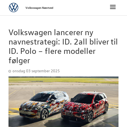
Volkswagen
Toggle
Volkswagen Næstved
naviga
FORSIDE
Volkswagen lancerer ny
NYE PERSONBI
navnestrategi: ID. 2all bliver til
ID. Polo – flere modeller
NYE VAREBILER
følger
BRUGTE BILER
onsdag 03 september 2025
VÆRKSTED
PLADEVÆRKST
TILBEHØR