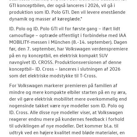
GTI konceptbilen, der også lanceres i 2026, vil gå i
produktion som ID. Polo GTI. Den vil levere enestående
dynamik og masser af køreglæde."
ID. Polo og ID. Polo GTI vil for første gang – iført lidt
camouflage – optræde offentligt i forbindelse med IAA
MOBILITY-messen i München (8.-14. september). Dagen
før, den 7. september, har Volkswagen verdenspremiere
på en ny konceptbil, en elektrisk kompakt SUV
navngivet ID. CROSS. Produktionsversionen af denne
konceptbil– ID. Cross – lanceres i slutningen af 2026
som det elektriske modstykke til T-Cross.
For Volkswagen markerer premieren på familien af
mindre og mere kompakte elbiler starten på en ny æra,
der vil gøre elektrisk mobilitet mere overkommelig end
nogensinde takket være nye modeller som ID. Polo og
ID. Cross. Alle disse nye modeller viser, at Volkswagen
reagerer endnu mere på kundernes feedback i forhold
til udviklingen af nye modeller. Det kommer bl.a. til
udtryk ved en højere kvalitet med bløde materialer, en