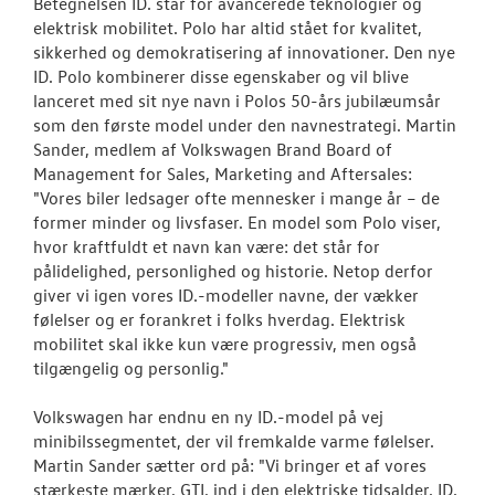
Betegnelsen ID. står for avancerede teknologier og
elektrisk mobilitet. Polo har altid stået for kvalitet,
sikkerhed og demokratisering af innovationer. Den nye
ID. Polo kombinerer disse egenskaber og vil blive
lanceret med sit nye navn i Polos 50-års jubilæumsår
som den første model under den navnestrategi. Martin
Sander, medlem af Volkswagen Brand Board of
Management for Sales, Marketing and Aftersales:
"Vores biler ledsager ofte mennesker i mange år – de
former minder og livsfaser. En model som Polo viser,
hvor kraftfuldt et navn kan være: det står for
pålidelighed, personlighed og historie. Netop derfor
giver vi igen vores ID.-modeller navne, der vækker
følelser og er forankret i folks hverdag. Elektrisk
mobilitet skal ikke kun være progressiv, men også
tilgængelig og personlig."
Volkswagen har endnu en ny ID.-model på vej
minibilssegmentet, der vil fremkalde varme følelser.
Martin Sander sætter ord på: "Vi bringer et af vores
stærkeste mærker, GTI, ind i den elektriske tidsalder. ID.