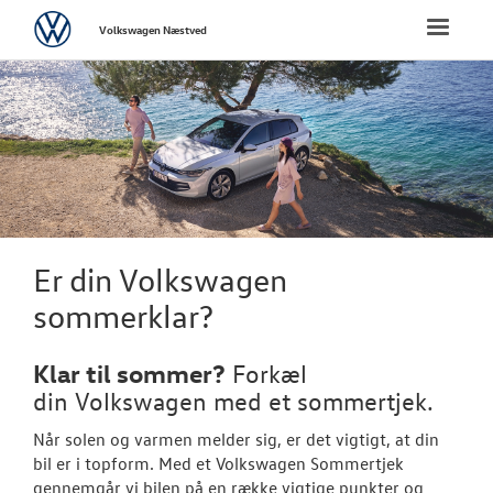
Volkswagen
Toggle
Volkswagen Næstved
naviga
FORSIDE
NYE PERSONBI
NYE VAREBILER
BRUGTE BILER
Er din Volkswagen
sommerklar?
VÆRKSTED
Klar til sommer?
Forkæl
PLADEVÆRKST
din
Volkswagen
med et sommertjek.
Når solen og varmen melder sig, er det vigtigt, at din
TILBEHØR
bil er i topform. Med et
Volkswagen
Sommertjek
gennemgår vi bilen på en række vigtige punkter og