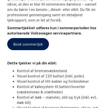
JOB OG KARRI
sikrer, at den er klar til sommerens køreture – uanset
om du kører i en benzin-, diesel- eller elbil. Du får en
OM OS
professionel gennemgang samt en detaljeret
tjekrapport, som er let at forstå.
NYHEDER
Sommertjekket udføres kun i sommerperioden hos
autoriserede
Volkswagen
servicepartnere.
RESERVEDELE
Book sommertjek
Dette tjekker vi på din elbil:
Kontrol af bremsevæskestand
Visuel kontrol af 12V batteri (inkl. poler)
Visuel kontrol af HV-kabler og forbindelser
Kontrol af kølesystem til batteri/inverter
(væskeniveau & utætheder)
Kontrol af dæk – mønster, slid og tryk (inkl. evt.
dæk-kit)
Visuel kontrol af bremser (belægning, skiver, evt.